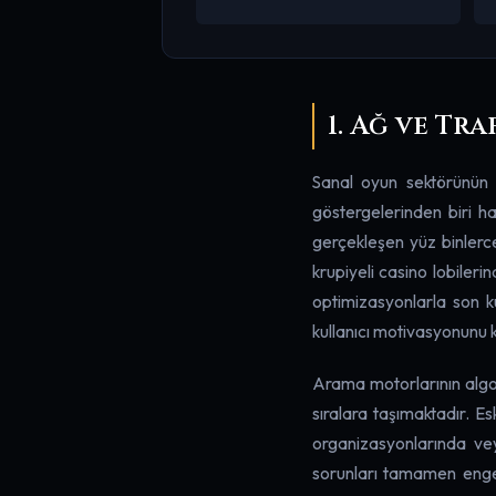
1. Ağ ve Tr
Sanal oyun sektörünün b
göstergelerinden biri ha
gerçekleşen yüz binlerce 
krupiyeli casino lobileri
optimizasyonlarla son ku
kullanıcı motivasyonunu 
Arama motorlarının algor
sıralara taşımaktadır. E
organizasyonlarında ve
sorunları tamamen engel