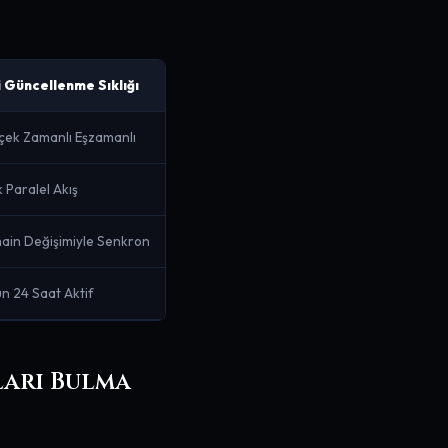
i Güncellenme Sıklığı
çek Zamanlı Eşzamanlı
k Paralel Akış
ain Değişimiyle Senkron
n 24 Saat Aktif
ları Bulma