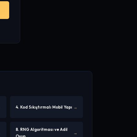
→
4. Kod Sıkıştırmalı Mobil Yapı
→
8. RNG Algoritması ve Adil
→
→
Oyun