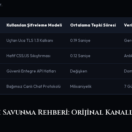
r.
Kullanılan Şifreleme Modeli
Ortalama Tepki Süresi
Ver
Uçtan Uca TLS 1.3 Kalkanı
0.19 Saniye
Ger
Hafif CSS/JS Sıkıştırması
0.12 Saniye
Anlı
Güvenli Entegre API Hatları
Değişken
Dom
Bağımsız Canlı Chat Protokolü
Milisaniyelik
7 Gü
vı Savunma Rehberi: Orijinal Kanal