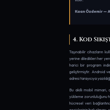
Kaan Özdemir — Ağ
4. Kod Sıkı
Taşınabilir cihazların k
yerine diledikleri her y
harici bir program ind
geliştirmiştir. Android v
adresi tarayıcıya yazıldığ
Bu akıllı mobil mimari, 
yükleme zorunluluğunu t
hücresel veri bağlantını
geçişlerinin hızlı olması