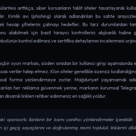
laritesi arttıkça, siber korsanların taklit siteler tasarlayarak kulla
ılır. Kimlik avı (phishing) olarak adlandırılan bu sahte arayüzl
erek hesap şifrelerini çalmayı hedefler. Bu tarz durumlardan t
nu alabilmek için basit tarayıcı kontrollerini alışkanlık haline
mbolünün kontrol edilmesi ve sertifika detaylarının incelenmesi orij
çbir oyun markası, sizden sıradan bir kullanıcı girişi aşamasında e
ssas veriler talep etmez. Klon siteler genellikle özensiz kodlandığ
finansal forma yönlendirmeye zorlar. Mağduriyet yaşamamak ad
karılan her reklama güvenmek yerine, markanın kurumsal Telegra
n dinamik linkleri rehber edinmeniz en sağlıklı yoldur.
 sponsorlu ilanların bir kısmı yanıltıcı yönlendirmeler içerebilir. K
m içi geçiş sayaçlarını ve doğrulanmış resmi topluluk linklerini d