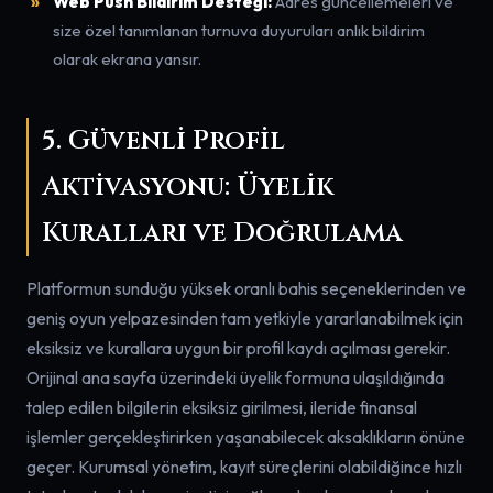
Web Push Bildirim Desteği:
Adres güncellemeleri ve
size özel tanımlanan turnuva duyuruları anlık bildirim
olarak ekrana yansır.
5. Güvenli Profil
Aktivasyonu: Üyelik
Kuralları ve Doğrulama
Platformun sunduğu yüksek oranlı bahis seçeneklerinden ve
geniş oyun yelpazesinden tam yetkiyle yararlanabilmek için
eksiksiz ve kurallara uygun bir profil kaydı açılması gerekir.
Orijinal ana sayfa üzerindeki üyelik formuna ulaşıldığında
talep edilen bilgilerin eksiksiz girilmesi, ileride finansal
işlemler gerçekleştirirken yaşanabilecek aksaklıkların önüne
geçer. Kurumsal yönetim, kayıt süreçlerini olabildiğince hızlı