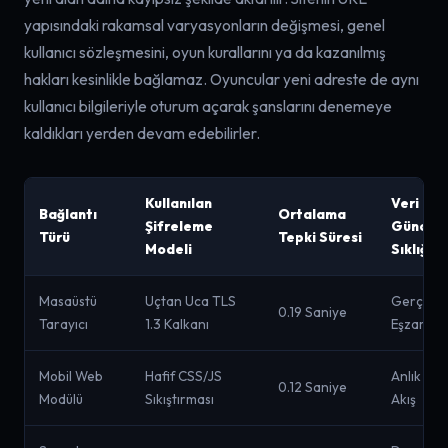
yapısındaki rakamsal varyasyonların değişmesi, genel
kullanıcı sözleşmesini, oyun kurallarını ya da kazanılmış
hakları kesinlikle bağlamaz. Oyuncular yeni adreste de aynı
kullanıcı bilgileriyle oturum açarak şanslarını denemeye
kaldıkları yerden devam edebilirler.
Kullanılan
Veri
Bağlantı
Ortalama
Şifreleme
Güncel
Türü
Tepki Süresi
Modeli
Sıklığı
Masaüstü
Uçtan Uca TLS
Gerçek Z
0.19 Saniye
Tarayıcı
1.3 Kalkanı
Eşzamanl
Mobil Web
Hafif CSS/JS
Anlık Par
0.12 Saniye
Modülü
Sıkıştırması
Akış