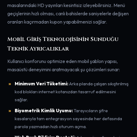
masalarındaki HD yayınları kesintisiz izleyebilirsiniz. Menü
geçişlerinin hızlı olması, canlı bahislerde saniyelerle değişen
oranları kaçırmadan kupon yapabilmenizi sağlar.
Mobil Giriş Teknolojisinin Sunduğu
Teknik Ayrıcalıklar
Kullanıcı konforunu optimize eden mobil şablon yapısı,
masaüstü deneyimini aratmayacak şu çözümleri sunar:
Minimum Veri Tüketimi:
Arka planda çalışan sıkıştırılmış
kod blokları internet kotanızdan tasarruf edilmesini
sağlar.
Biyometrik Kimlik Uyumu:
Tarayıcıların şifre
kasalarıyla tam entegrasyon sayesinde her defasında
parola yazmadan hızlı oturum açma.