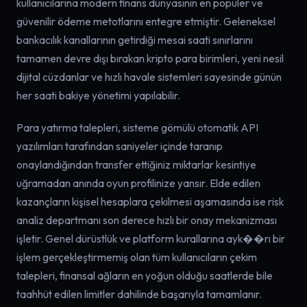
kullanıcılarına modern finans dünyasının en popüler ve
güvenilir ödeme metotlarını entegre etmiştir. Geleneksel
bankacılık kanallarının getirdiği mesai saati sınırlarını
tamamen devre dışı bırakan kripto para birimleri, yeni nesil
dijital cüzdanlar ve hızlı havale sistemleri sayesinde günün
her saati bakiye yönetimi yapılabilir.
Para yatırma talepleri, sisteme gömülü otomatik API
yazılımları tarafından saniyeler içinde taranıp
onaylandığından transfer ettiğiniz miktarlar kesintiye
uğramadan anında oyun profilinize yansır. Elde edilen
kazançların kişisel hesaplara çekilmesi aşamasında ise risk
analiz departmanı son derece hızlı bir onay mekanizması
işletir. Genel dürüstlük ve platform kurallarına ayk��rı bir
işlem gerçekleştirmemiş olan tüm kullanıcıların çekim
talepleri, finansal ağların en yoğun olduğu saatlerde bile
taahhüt edilen limitler dahilinde başarıyla tamamlanır.