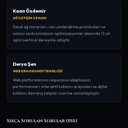
Kaan Özdemir
AĞ İLETIŞIM UZMANI
Sanal ağ mimarileri, veri yönlendirme protokolleri ve
sunucu senkronizasyon optimizasyonları alanında 12 yılı
aşkın sektörel deneyime sahiptir.
Derya Şen
WEB ERGONOMISI TEMSILCISI
Web platformlarının responsive adaptasyon
performansları, interaktif kullanıcı arayüzleri ve dijital
kullanıcı davranış kalıpları üzerine uzmanlaşmıştır.
Sıkça Sorulan Sorular (SSS)