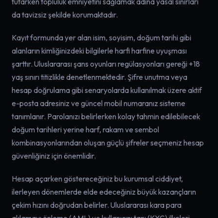
tutarken topluluk emniyetini sağlamak adına yasal sınırları
da tavizsiz şekilde korumaktadır.
Kayıt formunda yer alan isim, soyisim, doğum tarihi gibi
alanların kimliğinizdeki bilgilerle harfi harfine uyuşması
şarttır. Uluslararası şans oyunları regülasyonları gereği +18
yaş sınırı titizlikle denetlenmektedir. Şifre unutma veya
hesap doğrulama gibi senaryolarda kullanılmak üzere aktif
e-posta adresiniz ve güncel mobil numaranız sisteme
tanımlanır. Parolanızı belirlerken kolay tahmin edilebilecek
doğum tarihleri yerine harf, rakam ve sembol
kombinasyonlarından oluşan güçlü şifreler seçmeniz hesap
güvenliğiniz için önemlidir.
Hesap açarken göstereceğiniz bu kurumsal ciddiyet,
ilerleyen dönemlerde elde edeceğiniz büyük kazançların
çekim hızını doğrudan belirler. Uluslararası kara para
aklamayı önleme (AML) ve kullanıcını tanı (KYC) ilkeleri