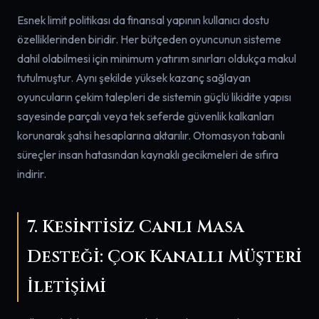
Esnek limit politikası da finansal yapının kullanıcı dostu
özelliklerinden biridir. Her bütçeden oyuncunun sisteme
dahil olabilmesi için minimum yatırım sınırları oldukça makul
tutulmuştur. Aynı şekilde yüksek kazanç sağlayan
oyuncuların çekim talepleri de sistemin güçlü likidite yapısı
sayesinde parçalı veya tek seferde güvenlik kalkanları
korunarak şahsi hesaplarına aktarılır. Otomasyon tabanlı
süreçler insan hatasından kaynaklı gecikmeleri de sıfıra
indirir.
7. Kesintisiz Canlı Masa
Desteği: Çok Kanallı Müşteri
İletişimi