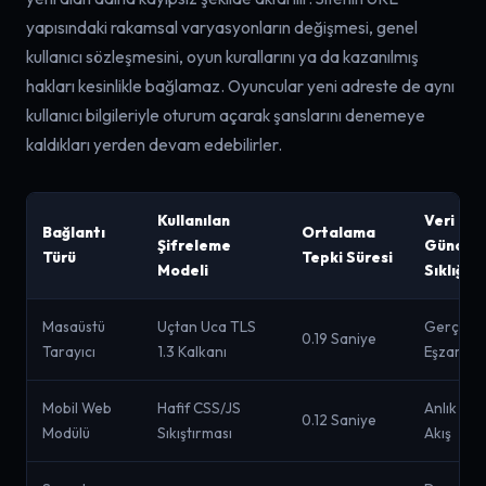
yapısındaki rakamsal varyasyonların değişmesi, genel
kullanıcı sözleşmesini, oyun kurallarını ya da kazanılmış
hakları kesinlikle bağlamaz. Oyuncular yeni adreste de aynı
kullanıcı bilgileriyle oturum açarak şanslarını denemeye
kaldıkları yerden devam edebilirler.
Kullanılan
Veri
Bağlantı
Ortalama
Şifreleme
Güncel
Türü
Tepki Süresi
Modeli
Sıklığı
Masaüstü
Uçtan Uca TLS
Gerçek Z
0.19 Saniye
Tarayıcı
1.3 Kalkanı
Eşzamanl
Mobil Web
Hafif CSS/JS
Anlık Par
0.12 Saniye
Modülü
Sıkıştırması
Akış