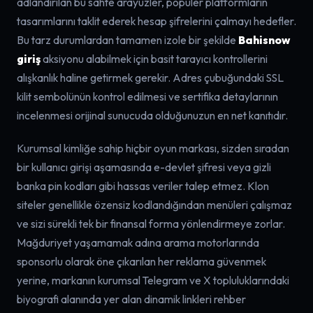
adlandırılan bu sahte arayüzler, popüler platformların
tasarımlarını taklit ederek hesap şifrelerini çalmayı hedefler.
Bu tarz durumlardan tamamen izole bir şekilde
Bahisnow
giriş
aksiyonu alabilmek için basit tarayıcı kontrollerini
alışkanlık haline getirmek gerekir. Adres çubuğundaki SSL
kilit sembolünün kontrol edilmesi ve sertifika detaylarının
incelenmesi orijinal sunucuda olduğunuzun en net kanıtıdır.
Kurumsal kimliğe sahip hiçbir oyun markası, sizden sıradan
bir kullanıcı girişi aşamasında e-devlet şifresi veya gizli
banka pin kodları gibi hassas veriler talep etmez. Klon
siteler genellikle özensiz kodlandığından menüleri çalışmaz
ve sizi sürekli tek bir finansal forma yönlendirmeye zorlar.
Mağduriyet yaşamamak adına arama motorlarında
sponsorlu olarak öne çıkarılan her reklama güvenmek
yerine, markanın kurumsal Telegram ve X topluluklarındaki
biyografi alanında yer alan dinamik linkleri rehber