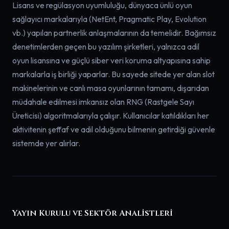
Lisans ve regülasyon uyumluluğu, dünyaca ünlü oyun
sağlayıcı markalarıyla (NetEnt, Pragmatic Play, Evolution
vb.) yapılan partnerlik anlaşmalarının da temelidir. Bağımsız
denetimlerden geçen bu yazılım şirketleri, yalnızca adil
oyun lisansına ve güçlü siber veri koruma altyapısına sahip
markalarla iş birliği yaparlar. Bu sayede sitede yer alan slot
makinelerinin ve canlı masa oyunlarının tamamı, dışarıdan
müdahale edilmesi imkansız olan RNG (Rastgele Sayı
Üreticisi) algoritmalarıyla çalışır. Kullanıcılar katıldıkları her
aktivitenin şeffaf ve adil olduğunu bilmenin getirdiği güvenle
sistemde yer alırlar.
Yayın Kurulu ve Sektör Analistleri