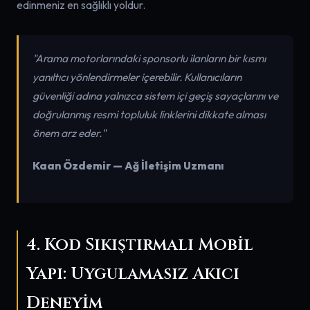
edinmeniz en sağlıklı yoldur.
"Arama motorlarındaki sponsorlu ilanların bir kısmı
yanıltıcı yönlendirmeler içerebilir. Kullanıcıların
güvenliği adına yalnızca sistem içi geçiş sayaçlarını ve
doğrulanmış resmi topluluk linklerini dikkate alması
önem arz eder."
Kaan Özdemir — Ağ İletişim Uzmanı
4. Kod Sıkıştırmalı Mobil
Yapı: Uygulamasız Akıcı
Deneyim