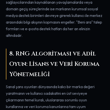
sağlayıcılarından kaynaklanan yavaşlamalarda veya
domain geçiş süreçlerinde ise markanın kurumsal sosyal
medya destek birimleri devreye girerek kullanıcı ile merkez
arasındaki bilgi akışının kopmasını engeller. "Beni ara" talep
formları ve e-posta destek hatları da her an elinizin
altındadır.
8. RNG Algoritması ve Adil
Oyun: Lisans ve Veri Koruma
Yönetmeliği
Sanal şans oyunları dünyasında kalıcı bir marka değeri
yaratmanın ve kullanıcı sadakatini en üst seviyeye
çıkarmanın temel kuralı, uluslararası sorumlu oyun
kurallarına ve veri koruma kanunlarına tam uyum