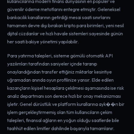
kullanıcılarına modern finans dünyasının en popüler ve
güvenilir ödeme metotlarını entegre etmiştir. Geleneksel
bankacılık kanallarının getirdiği mesai saati sınırlarını
tamamen devre dışı bırakan kripto para birimleri, yeni nesil
dijital cüzdanlar ve hızlı havale sistemleri sayesinde günün
her saati bakiye yönetimi yapılabilir.
Para yatırma talepleri, sisteme gömülü otomatik API
yazılımları tarafından saniyeler içinde taranıp
onaylandığından transfer ettiğiniz miktarlar kesintiye
uğramadan anında oyun profilinize yansır. Elde edilen
kazançların kişisel hesaplara çekilmesi aşamasında ise risk
analiz departmanı son derece hızlı bir onay mekanizması
işletir. Genel dürüstlük ve platform kurallarına ayk��rı bir
işlem gerçekleştirmemiş olan tüm kullanıcıların çekim
talepleri, finansal ağların en yoğun olduğu saatlerde bile
taahhüt edilen limitler dahilinde başarıyla tamamlanır.