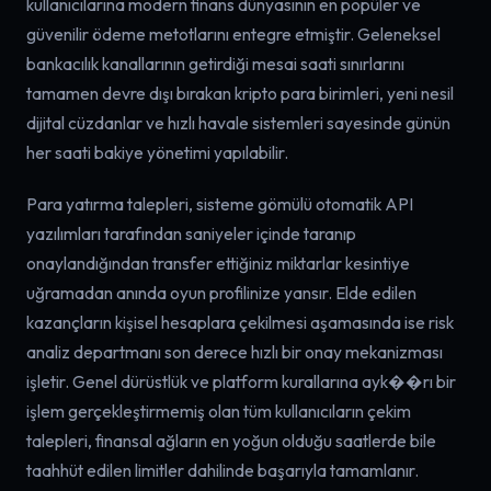
kullanıcılarına modern finans dünyasının en popüler ve
güvenilir ödeme metotlarını entegre etmiştir. Geleneksel
bankacılık kanallarının getirdiği mesai saati sınırlarını
tamamen devre dışı bırakan kripto para birimleri, yeni nesil
dijital cüzdanlar ve hızlı havale sistemleri sayesinde günün
her saati bakiye yönetimi yapılabilir.
Para yatırma talepleri, sisteme gömülü otomatik API
yazılımları tarafından saniyeler içinde taranıp
onaylandığından transfer ettiğiniz miktarlar kesintiye
uğramadan anında oyun profilinize yansır. Elde edilen
kazançların kişisel hesaplara çekilmesi aşamasında ise risk
analiz departmanı son derece hızlı bir onay mekanizması
işletir. Genel dürüstlük ve platform kurallarına ayk��rı bir
işlem gerçekleştirmemiş olan tüm kullanıcıların çekim
talepleri, finansal ağların en yoğun olduğu saatlerde bile
taahhüt edilen limitler dahilinde başarıyla tamamlanır.