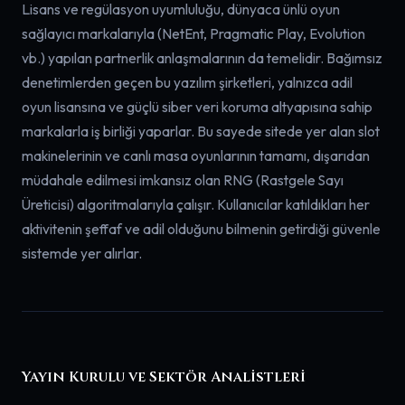
Lisans ve regülasyon uyumluluğu, dünyaca ünlü oyun
sağlayıcı markalarıyla (NetEnt, Pragmatic Play, Evolution
vb.) yapılan partnerlik anlaşmalarının da temelidir. Bağımsız
denetimlerden geçen bu yazılım şirketleri, yalnızca adil
oyun lisansına ve güçlü siber veri koruma altyapısına sahip
markalarla iş birliği yaparlar. Bu sayede sitede yer alan slot
makinelerinin ve canlı masa oyunlarının tamamı, dışarıdan
müdahale edilmesi imkansız olan RNG (Rastgele Sayı
Üreticisi) algoritmalarıyla çalışır. Kullanıcılar katıldıkları her
aktivitenin şeffaf ve adil olduğunu bilmenin getirdiği güvenle
sistemde yer alırlar.
Yayın Kurulu ve Sektör Analistleri