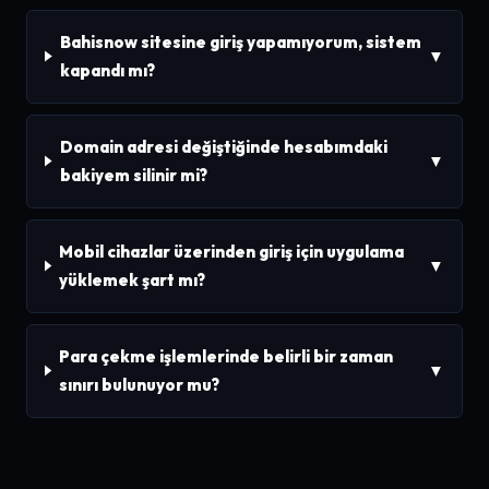
Bahisnow sitesine giriş yapamıyorum, sistem
▼
kapandı mı?
Domain adresi değiştiğinde hesabımdaki
▼
bakiyem silinir mi?
Mobil cihazlar üzerinden giriş için uygulama
▼
yüklemek şart mı?
Para çekme işlemlerinde belirli bir zaman
▼
sınırı bulunuyor mu?