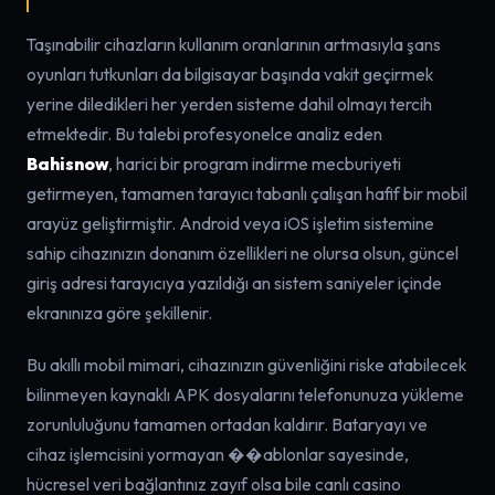
Taşınabilir cihazların kullanım oranlarının artmasıyla şans
oyunları tutkunları da bilgisayar başında vakit geçirmek
yerine diledikleri her yerden sisteme dahil olmayı tercih
etmektedir. Bu talebi profesyonelce analiz eden
Bahisnow
, harici bir program indirme mecburiyeti
getirmeyen, tamamen tarayıcı tabanlı çalışan hafif bir mobil
arayüz geliştirmiştir. Android veya iOS işletim sistemine
sahip cihazınızın donanım özellikleri ne olursa olsun, güncel
giriş adresi tarayıcıya yazıldığı an sistem saniyeler içinde
ekranınıza göre şekillenir.
Bu akıllı mobil mimari, cihazınızın güvenliğini riske atabilecek
bilinmeyen kaynaklı APK dosyalarını telefonunuza yükleme
zorunluluğunu tamamen ortadan kaldırır. Bataryayı ve
cihaz işlemcisini yormayan ��ablonlar sayesinde,
hücresel veri bağlantınız zayıf olsa bile canlı casino