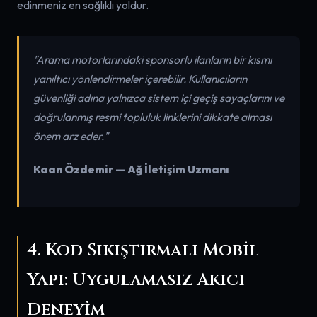
edinmeniz en sağlıklı yoldur.
"Arama motorlarındaki sponsorlu ilanların bir kısmı
yanıltıcı yönlendirmeler içerebilir. Kullanıcıların
güvenliği adına yalnızca sistem içi geçiş sayaçlarını ve
doğrulanmış resmi topluluk linklerini dikkate alması
önem arz eder."
Kaan Özdemir — Ağ İletişim Uzmanı
4. Kod Sıkıştırmalı Mobil
Yapı: Uygulamasız Akıcı
Deneyim