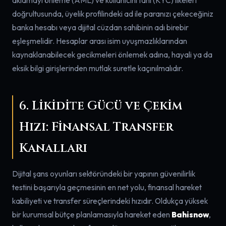
doğrultusunda, üyelik profilindeki ad ile paranızı çekeceğiniz
banka hesabı veya dijital cüzdan sahibinin adı birebir
eşleşmelidir. Hesaplar arası isim uyuşmazlıklarından
kaynaklanabilecek gecikmeleri önlemek adına, hayali ya da
eksik bilgi girişlerinden mutlak suretle kaçınılmalıdır.
6. Likidite Gücü ve Çekim
Hızı: Finansal Transfer
Kanalları
Dijital şans oyunları sektöründeki bir yapının güvenilirlik
testini başarıyla geçmesinin en net yolu, finansal hareket
kabiliyeti ve transfer süreçlerindeki hızıdır. Oldukça yüksek
bir kurumsal bütçe planlamasıyla hareket eden
Bahisnow
,