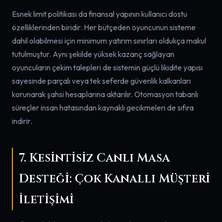
Esnek limit politikası da finansal yapının kullanıcı dostu
özelliklerinden biridir. Her bütçeden oyuncunun sisteme
dahil olabilmesi için minimum yatırım sınırları oldukça makul
tutulmuştur. Aynı şekilde yüksek kazanç sağlayan
oyuncuların çekim talepleri de sistemin güçlü likidite yapısı
sayesinde parçalı veya tek seferde güvenlik kalkanları
korunarak şahsi hesaplarına aktarılır. Otomasyon tabanlı
süreçler insan hatasından kaynaklı gecikmeleri de sıfıra
indirir.
7. Kesintisiz Canlı Masa
Desteği: Çok Kanallı Müşteri
İletişimi