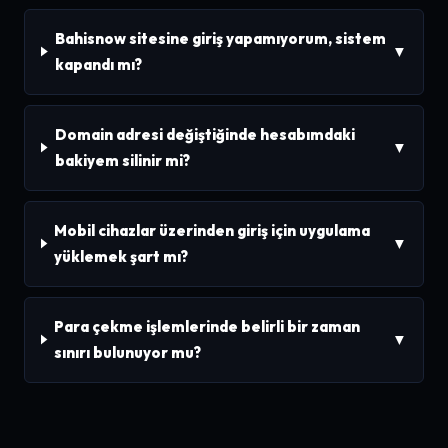
Bahisnow sitesine giriş yapamıyorum, sistem
▼
kapandı mı?
Domain adresi değiştiğinde hesabımdaki
▼
bakiyem silinir mi?
Mobil cihazlar üzerinden giriş için uygulama
▼
yüklemek şart mı?
Para çekme işlemlerinde belirli bir zaman
▼
sınırı bulunuyor mu?