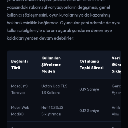
yapısındaki rakamsal varyasyonların değişmesi, genel
kullanıcı sözleşmesini, oyun kurallarını ya da kazanılmış
hakları kesinlikle bağlamaz. Oyuncular yeni adreste de aynı
kullanıcı bilgileriyle oturum açarak şanslarını denemeye
kaldıkları yerden devam edebilirler.
Kullanılan
Veri
Bağlantı
Ortalama
Şifreleme
Güncel
Türü
Tepki Süresi
Modeli
Sıklığı
Masaüstü
Uçtan Uca TLS
Gerçek Z
0.19 Saniye
Tarayıcı
1.3 Kalkanı
Eşzamanl
Mobil Web
Hafif CSS/JS
Anlık Par
0.12 Saniye
Modülü
Sıkıştırması
Akış