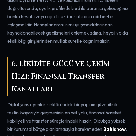
doğrultusunda, üyelik profilindeki ad ile paranızı çekeceğiniz
banka hesabı veya dijital cüzdan sahibinin adı birebir
eşleşmelidir. Hesaplar arası isim uyuşmazlıklarından
kaynaklanabilecek gecikmeleri önlemek adına, hayali ya da
eksik bilgi girişlerinden mutlak suretle kaçınılmalıdır.
6. Likidite Gücü ve Çekim
Hızı: Finansal Transfer
Kanalları
Dijital şans oyunları sektöründeki bir yapının güvenilirlik
testini başarıyla geçmesinin en net yolu, finansal hareket
kabiliyeti ve transfer süreçlerindeki hızıdır. Oldukça yüksek
bir kurumsal bütçe planlamasıyla hareket eden
Bahisnow
,