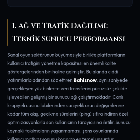
1. Ağ ve Trafik Dağılımı:
Teknik Sunucu Performansı
Sanal oyun sektörünün büyümesiyle birlikte platformların
kullanıcı trafiğini yönetme kapasitesi en önemli kalite
göstergelerinden biri haline gelmiştir. Bu alanda ciddi
yatırımlarla adından söz ettiren
Bahisnow
, aynı saniyede
gerçekleşen yüz binlerce veri transferini pürüzsüz şekilde
işleyebilen gelişmiş bir sunucu ağı çalıştırmaktadır. Canlı
krupiyeli casino lobilerinden saniyelik oran değişimlerine
kadar tüm akış, gecikme sürelerini (ping) sıfıra indiren özel
optimizasyonlarla son kullanıcının tarayıcısına iletilir. Sunucu
kaynaklı takılmaların yaşanmaması, şans oyunlarında
kullanıcı motivasyonunu koruyan en temel unsurdur.