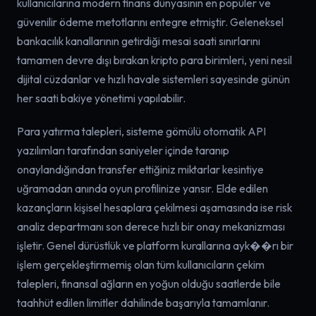
kullanıcılarına modern finans dünyasının en popüler ve
güvenilir ödeme metotlarını entegre etmiştir. Geleneksel
bankacılık kanallarının getirdiği mesai saati sınırlarını
tamamen devre dışı bırakan kripto para birimleri, yeni nesil
dijital cüzdanlar ve hızlı havale sistemleri sayesinde günün
her saati bakiye yönetimi yapılabilir.
Para yatırma talepleri, sisteme gömülü otomatik API
yazılımları tarafından saniyeler içinde taranıp
onaylandığından transfer ettiğiniz miktarlar kesintiye
uğramadan anında oyun profilinize yansır. Elde edilen
kazançların kişisel hesaplara çekilmesi aşamasında ise risk
analiz departmanı son derece hızlı bir onay mekanizması
işletir. Genel dürüstlük ve platform kurallarına ayk��rı bir
işlem gerçekleştirmemiş olan tüm kullanıcıların çekim
talepleri, finansal ağların en yoğun olduğu saatlerde bile
taahhüt edilen limitler dahilinde başarıyla tamamlanır.