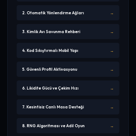
2. Otomatik Yönlendirme Ağları
→
3. Kimlik Avı Savunma Rehberi
→
4. Kod Sıkıştırmalı Mobil Yapı
→
5. Güvenli Profil Aktivasyonu
→
6. Likidite Gücü ve Çekim Hızı
→
7. Kesintisiz Canlı Masa Desteği
→
8. RNG Algoritması ve Adil Oyun
→