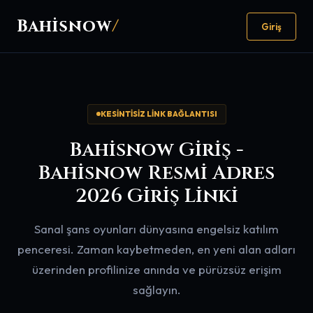
Bahisnow
/
Giriş
KESINTISIZ LINK BAĞLANTISI
Bahisnow Giriş -
Bahisnow Resmi Adres
2026 Giriş Linki
Sanal şans oyunları dünyasına engelsiz katılım
penceresi. Zaman kaybetmeden, en yeni alan adları
üzerinden profilinize anında ve pürüzsüz erişim
sağlayın.