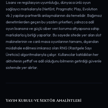
Lisans ve regülasyon uyumluluğu, dünyaca ünlü oyun
sağlayıcı markalarıyla (NetEnt, Pragmatic Play, Evolution
vb.) yapılan partnerlik anlaşmalarının da temelidir. Bağımsız
denetimlerden geçen bu yazılım şirketleri, yalnızca adil
oyun lisansına ve güçlü siber veri koruma altyapısına sahip
markalarla iş birliği yaparlar. Bu sayede sitede yer alan slot
makinelerinin ve canlı masa oyunlarının tamamı, dışarıdan
müdahale edilmesi imkansız olan RNG (Rastgele Sayı
Üreticisi) algoritmalarıyla çalışır. Kullanıcılar katıldıkları her
aktivitenin şeffaf ve adil olduğunu bilmenin getirdiği güvenle
sistemde yer alırlar.
Yayın Kurulu ve Sektör Analistleri