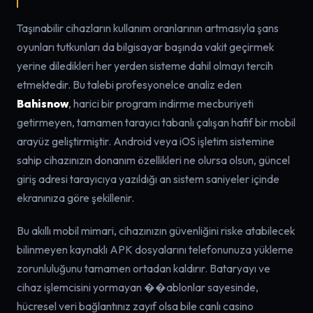
Taşınabilir cihazların kullanım oranlarının artmasıyla şans
oyunları tutkunları da bilgisayar başında vakit geçirmek
yerine diledikleri her yerden sisteme dahil olmayı tercih
etmektedir. Bu talebi profesyonelce analiz eden
Bahisnow
, harici bir program indirme mecburiyeti
getirmeyen, tamamen tarayıcı tabanlı çalışan hafif bir mobil
arayüz geliştirmiştir. Android veya iOS işletim sistemine
sahip cihazınızın donanım özellikleri ne olursa olsun, güncel
giriş adresi tarayıcıya yazıldığı an sistem saniyeler içinde
ekranınıza göre şekillenir.
Bu akıllı mobil mimari, cihazınızın güvenliğini riske atabilecek
bilinmeyen kaynaklı APK dosyalarını telefonunuza yükleme
zorunluluğunu tamamen ortadan kaldırır. Bataryayı ve
cihaz işlemcisini yormayan ��ablonlar sayesinde,
hücresel veri bağlantınız zayıf olsa bile canlı casino