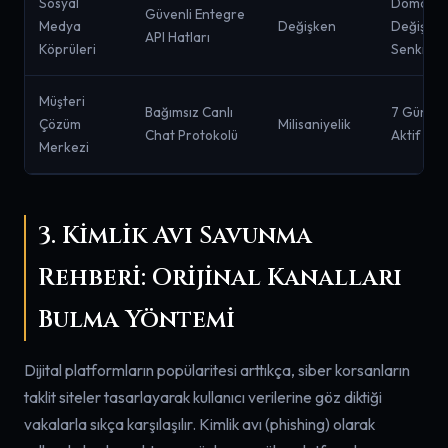
Sosyal
Domain
Güvenli Entegre
Medya
Değişken
Değişimi
API Hatları
Köprüleri
Senkron
Müşteri
Bağımsız Canlı
7 Gün 24
Çözüm
Milisaniyelik
Chat Protokolü
Aktif
Merkezi
3. Kimlik Avı Savunma
Rehberi: Orijinal Kanalları
Bulma Yöntemi
Dijital platformların popülaritesi arttıkça, siber korsanların
taklit siteler tasarlayarak kullanıcı verilerine göz diktiği
vakalarla sıkça karşılaşılır. Kimlik avı (phishing) olarak