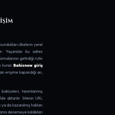
işim
sundukları ülkelerin yerel
ır. Yaşanılan bu adres
zmalarının getirdiği rutin
sı kuran
Bahisnow giriş
ain erişime kapandığı an,
bakiyeleri, tanımlanmış
de aktarılır. Sitenin URL
ı ya da kazanılmış hakları
larını denemeye kaldıkları