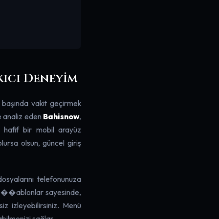
kıcı Deneyim
ar başında vakit geçirmek
ce analiz eden
Bahisnow
,
 hafif bir mobil arayüz
olursa olsun, güncel giriş
 dosyalarını telefonunuza
an ��ablonlar sayesinde,
iz izleyebilirsiniz. Menü
abilmenizi sağlar.