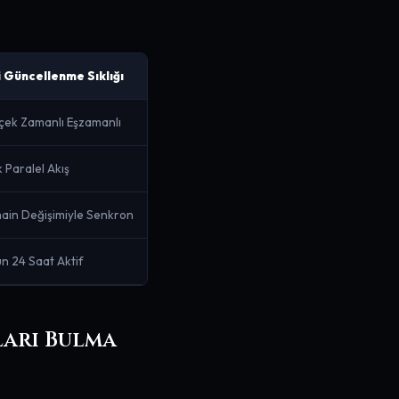
i Güncellenme Sıklığı
çek Zamanlı Eşzamanlı
k Paralel Akış
ain Değişimiyle Senkron
n 24 Saat Aktif
ları Bulma