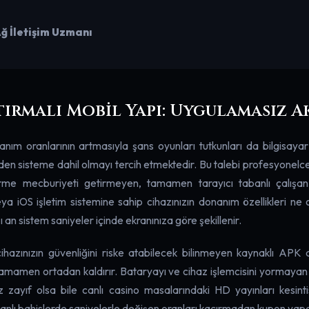
 İletişim Uzmanı
ştırmalı Mobil Yapı: Uygulamasız A
ullanım oranlarının artmasıyla şans oyunları tutkunları da bilgisay
erden sisteme dahil olmayı tercih etmektedir. Bu talebi profesyonel
irme mecburiyeti getirmeyen, tamamen tarayıcı tabanlı çalışan
eya iOS işletim sistemine sahip cihazınızın donanım özellikleri ne 
ı an sistem saniyeler içinde ekranınıza göre şekillenir.
cihazınızın güvenliğini riske atabilecek bilinmeyen kaynaklı APK
amamen ortadan kaldırır. Bataryayı ve cihaz işlemcisini yormay
z zayıf olsa bile canlı casino masalarındaki HD yayınları kesintis
, canlı bahislerde saniyelerle değişen oranları kaçırmadan kupon yap