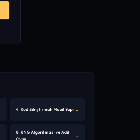
→
4. Kod Sıkıştırmalı Mobil Yapı
→
8. RNG Algoritması ve Adil
→
→
Oyun