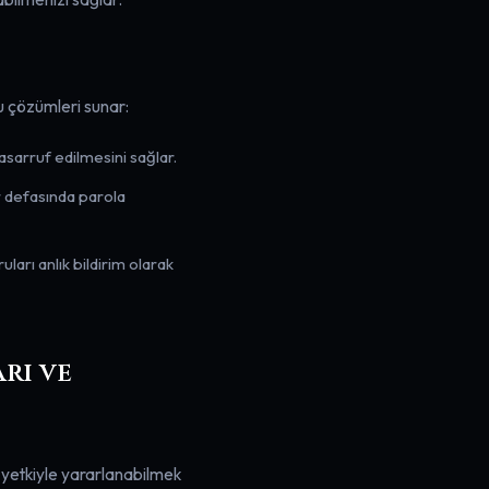
u çözümleri sunar:
tasarruf edilmesini sağlar.
r defasında parola
arı anlık bildirim olarak
rı ve
yetkiyle yararlanabilmek