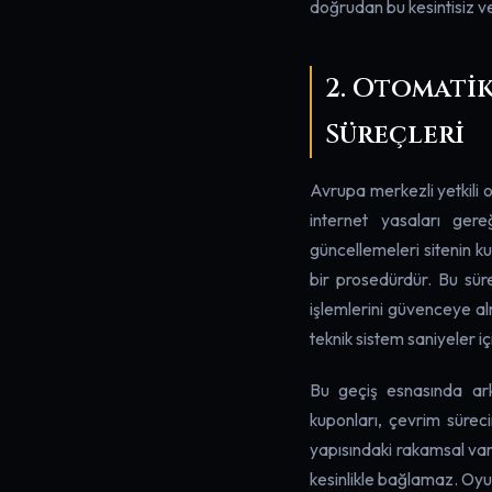
doğrudan bu kesintisiz ve
2. Otomati
Süreçleri
Avrupa merkezli yetkili o
internet yasaları ger
güncellemeleri sitenin ku
bir prosedürdür. Bu sür
işlemlerini güvenceye al
teknik sistem saniyeler iç
Bu geçiş esnasında ark
kuponları, çevrim süreci
yapısındaki rakamsal vary
kesinlikle bağlamaz. Oyun