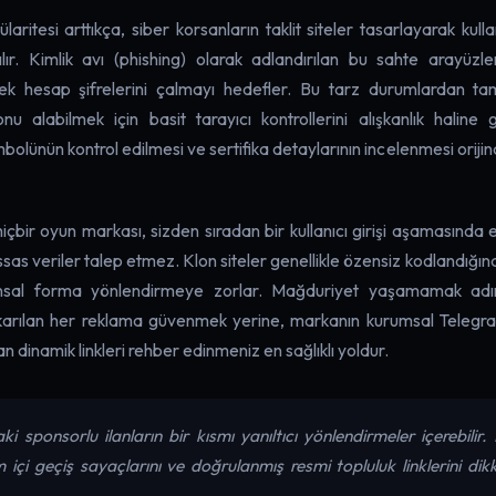
laritesi arttıkça, siber korsanların taklit siteler tasarlayarak kulla
ılır. Kimlik avı (phishing) olarak adlandırılan bu sahte arayüzl
erek hesap şifrelerini çalmayı hedefler. Bu tarz durumlardan t
nu alabilmek için basit tarayıcı kontrollerini alışkanlık haline
mbolünün kontrol edilmesi ve sertifika detaylarının incelenmesi orij
çbir oyun markası, sizden sıradan bir kullanıcı girişi aşamasında e
ssas veriler talep etmez. Klon siteler genellikle özensiz kodlandığ
finansal forma yönlendirmeye zorlar. Mağduriyet yaşamamak ad
karılan her reklama güvenmek yerine, markanın kurumsal Telegra
n dinamik linkleri rehber edinmeniz en sağlıklı yoldur.
 sponsorlu ilanların bir kısmı yanıltıcı yönlendirmeler içerebilir. K
m içi geçiş sayaçlarını ve doğrulanmış resmi topluluk linklerini d