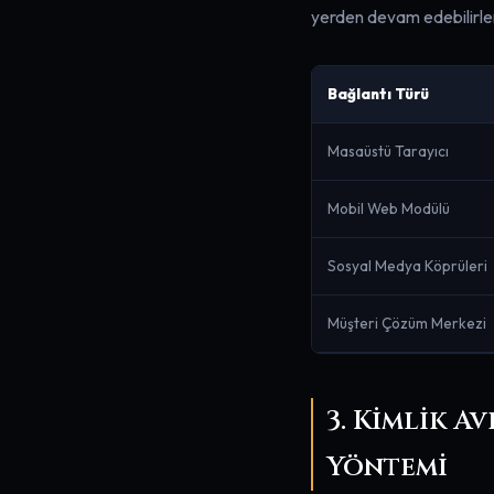
yerden devam edebilirle
Bağlantı Türü
Masaüstü Tarayıcı
Mobil Web Modülü
Sosyal Medya Köprüleri
Müşteri Çözüm Merkezi
3. Kimlik A
Yöntemi