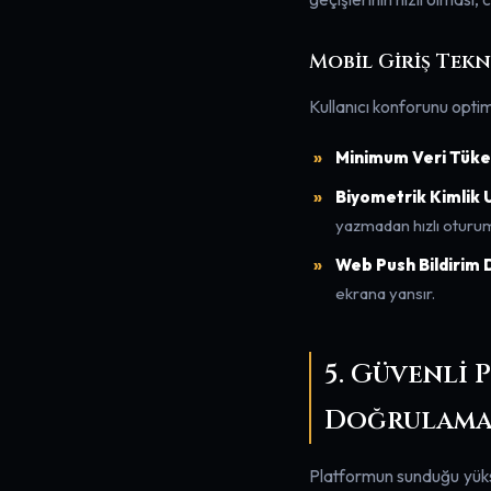
Mobil Giriş Tek
Kullanıcı konforunu opti
Minimum Veri Tüke
Biyometrik Kimlik
yazmadan hızlı oturu
Web Push Bildirim 
ekrana yansır.
5. Güvenli 
Doğrulam
Platformun sunduğu yüks