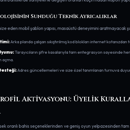
nolojisinin Sunduğu Teknik Ayrıcalıklar
mize eden mobil şablon yapısı, masaüstü deneyimini aratmayacak ş
timi:
Arka planda çalışan sıkıştırılmış kod blokları internet kotanızdan 
 Uyumu:
Tarayıcıların şifre kasalarıyla tam entegrasyon sayesinde he
m açma.
Desteği:
Adres güncellemeleri ve size özel tanımlanan turnuva duyurul
Profil Aktivasyonu: Üyelik Kuralla
a
ek oranlı bahis seçeneklerinden ve geniş oyun yelpazesinden tam 