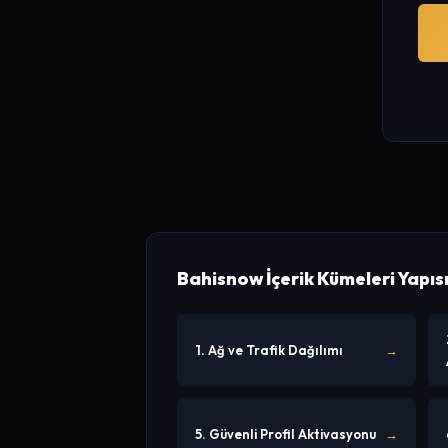
Bahisnow İçerik Kümeleri Yapıs
1. Ağ ve Trafik Dağılımı
→
5. Güvenli Profil Aktivasyonu
→