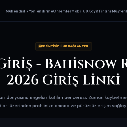
Mühendislik
Yönlendirme
Önlemler
Mobil UX
Kayıt
Finans
Müşteri
KESINTISIZ LINK BAĞLANTISI
iriş - Bahisnow 
2026 Giriş Linki
arı dünyasına engelsiz katılım penceresi. Zaman kaybetme
ları üzerinden profilinize anında ve pürüzsüz erişim sağlay