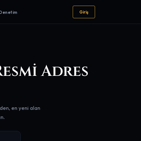
Giriş
Denetim
Resmi Adres
den, en yeni alan
ın.