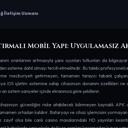
 İletişim Uzmanı
ştırmalı Mobil Yapı: Uygulamasız A
ullanım oranlarının artmasıyla şans oyunları tutkunları da bilgisay
erden sisteme dahil olmayı tercih etmektedir. Bu talebi profesyonel
irme mecburiyeti getirmeyen, tamamen tarayıcı tabanlı çalışan
eya iOS işletim sistemine sahip cihazınızın donanım özellikleri ne 
ı an sistem saniyeler içinde ekranınıza göre şekillenir.
cihazınızın güvenliğini riske atabilecek bilinmeyen kaynaklı APK
amamen ortadan kaldırır. Bataryayı ve cihaz işlemcisini yormay
z zayıf olsa bile canlı casino masalarındaki HD yayınları kesintis
, canlı bahislerde saniyelerle değişen oranları kaçırmadan kupon yap