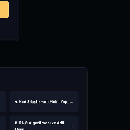
→
4. Kod Sıkıştırmalı Mobil Yapı
→
8. RNG Algoritması ve Adil
→
→
Oyun