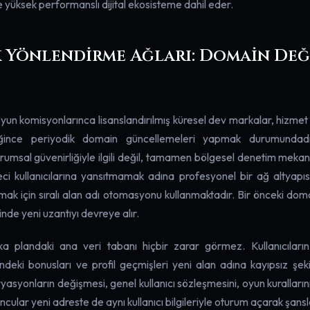
 yüksek performanslı dijital ekosisteme dahil eder.
k Yönlendirme Ağları: Domain Değ
yun komisyonlarınca lisanslandırılmış küresel dev markalar, hizmet 
eğince periyodik domain güncellemeleri yapmak durumundad
rumsal güvenirliğiyle ilgili değil, tamamen bölgesel denetim mekani
eci kullanıcılarına yansıtmamak adına profesyonel bir ağ altyapı
mak için sıralı alan adı otomasyonu kullanmaktadır. Bir önceki dom
inde yeni uzantıyı devreye alır.
a plandaki ana veri tabanı hiçbir zarar görmez. Kullanıcıların 
ndeki bonusları ve profil geçmişleri yeni alan adına kayıpsız şekil
asyonların değişmesi, genel kullanıcı sözleşmesini, oyun kuralların
cular yeni adreste de aynı kullanıcı bilgileriyle oturum açarak şans