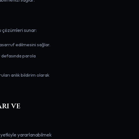
u çözümleri sunar:
tasarruf edilmesini sağlar.
r defasında parola
arı anlık bildirim olarak
rı ve
yetkiyle yararlanabilmek