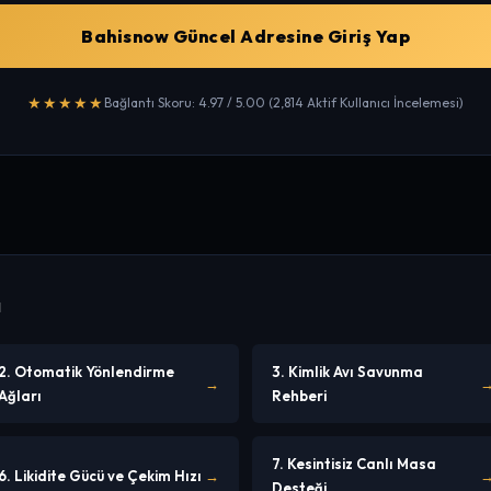
Bahisnow Güncel Adresine Giriş Yap
★★★★★
Bağlantı Skoru: 4.97 / 5.00 (2,814 Aktif Kullanıcı İncelemesi)
ı
2. Otomatik Yönlendirme
3. Kimlik Avı Savunma
→
Ağları
Rehberi
7. Kesintisiz Canlı Masa
6. Likidite Gücü ve Çekim Hızı
→
Desteği