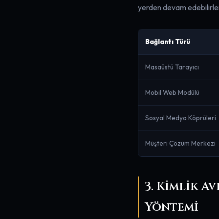
yerden devam edebilirle
Bağlantı Türü
Masaüstü Tarayıcı
Mobil Web Modülü
Sosyal Medya Köprüleri
Müşteri Çözüm Merkezi
3. Kimlik A
Yöntemi