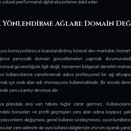
 yüksek performanslı dijital ekosisteme dahil eder.
k Yönlendirme Ağları: Domain Değ
yun komisyonlarınca lisanslandırılmış küresel dev markalar, hizmet 
eğince periyodik domain güncellemeleri yapmak durumundad
rumsal güvenirliğiyle ilgili değil, tamamen bölgesel denetim mekani
eci kullanıcılarına yansıtmamak adına profesyonel bir ağ altyapı
mak için sıralı alan adı otomasyonu kullanmaktadır. Bir önceki dom
inde yeni uzantıyı devreye alır.
a plandaki ana veri tabanı hiçbir zarar görmez. Kullanıcıların 
ndeki bonusları ve profil geçmişleri yeni alan adına kayıpsız şekil
asyonların değişmesi, genel kullanıcı sözleşmesini, oyun kuralların
cular yeni adreste de aynı kullanıcı bilgileriyle oturum açarak şans