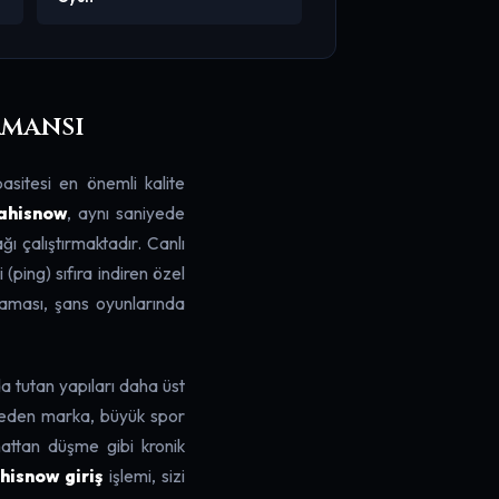
rmansı
asitesi en önemli kalite
ahisnow
, aynı saniyede
ğı çalıştırmaktadır. Canlı
(ping) sıfıra indiren özel
nmaması, şans oyunlarında
a tutan yapıları daha üst
ih eden marka, büyük spor
attan düşme gibi kronik
hisnow giriş
işlemi, sizi