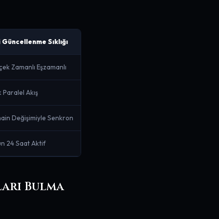
i Güncellenme Sıklığı
çek Zamanlı Eşzamanlı
k Paralel Akış
ain Değişimiyle Senkron
n 24 Saat Aktif
ları Bulma