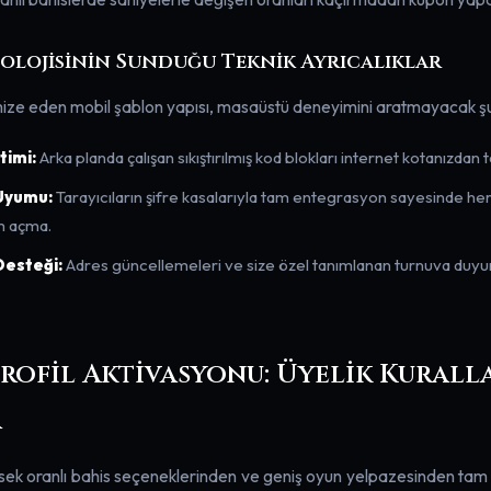
nolojisinin Sunduğu Teknik Ayrıcalıklar
mize eden mobil şablon yapısı, masaüstü deneyimini aratmayacak ş
timi:
Arka planda çalışan sıkıştırılmış kod blokları internet kotanızdan 
 Uyumu:
Tarayıcıların şifre kasalarıyla tam entegrasyon sayesinde he
m açma.
Desteği:
Adres güncellemeleri ve size özel tanımlanan turnuva duyurul
Profil Aktivasyonu: Üyelik Kuralla
a
ek oranlı bahis seçeneklerinden ve geniş oyun yelpazesinden tam 