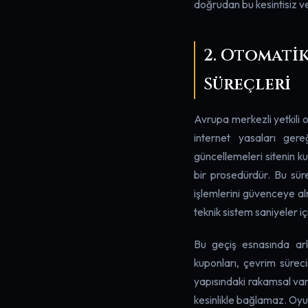
doğrudan bu kesintisiz ve
2. Otomati
Süreçleri
Avrupa merkezli yetkili o
internet yasaları ger
güncellemeleri sitenin ku
bir prosedürdür. Bu sür
işlemlerini güvenceye al
teknik sistem saniyeler iç
Bu geçiş esnasında ark
kuponları, çevrim süreci
yapısındaki rakamsal vary
kesinlikle bağlamaz. Oyun