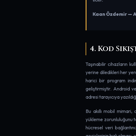
Kaan Özdemir — Ağ
4. Kod Sıkı
Taşınabilir cihazların k
yerine diledikleri her y
harici bir program ind
geliştirmiştir. Android v
adresi tarayıcıya yazıldığ
Bu akıllı mobil mimari, 
yükleme zorunluluğunu t
hücresel veri bağlantını
geçişlerinin hızlı olması