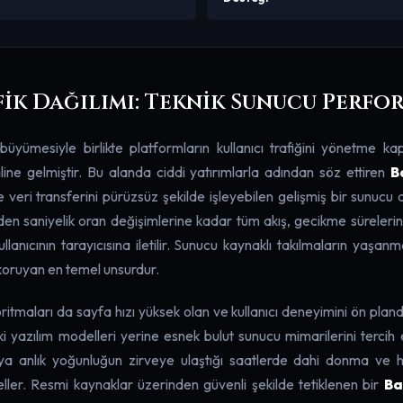
afik Dağılımı: Teknik Sunucu Perfo
üyümesiyle birlikte platformların kullanıcı trafiğini yönetme kap
line gelmiştir. Bu alanda ciddi yatırımlarla adından söz ettiren
B
veri transferini pürüzsüz şekilde işleyebilen gelişmiş bir sunucu a
nden saniyelik oran değişimlerine kadar tüm akış, gecikme sürelerini 
llanıcının tarayıcısına iletilir. Sunucu kaynaklı takılmaların yaşa
koruyan en temel unsurdur.
itmaları da sayfa hızı yüksek olan ve kullanıcı deneyimini ön pland
ski yazılım modelleri yerine esnek bulut sunucu mimarilerini terc
ya anlık yoğunluğun zirveye ulaştığı saatlerde dahi donma ve h
ler. Resmi kaynaklar üzerinden güvenli şekilde tetiklenen bir
Ba