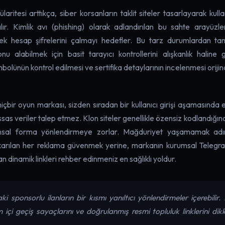
laritesi arttıkça, siber korsanların taklit siteler tasarlayarak kulla
ılır. Kimlik avı (phishing) olarak adlandırılan bu sahte arayüzl
erek hesap şifrelerini çalmayı hedefler. Bu tarz durumlardan t
nu alabilmek için basit tarayıcı kontrollerini alışkanlık haline
mbolünün kontrol edilmesi ve sertifika detaylarının incelenmesi orij
çbir oyun markası, sizden sıradan bir kullanıcı girişi aşamasında e
ssas veriler talep etmez. Klon siteler genellikle özensiz kodlandığ
finansal forma yönlendirmeye zorlar. Mağduriyet yaşamamak ad
karılan her reklama güvenmek yerine, markanın kurumsal Telegra
n dinamik linkleri rehber edinmeniz en sağlıklı yoldur.
 sponsorlu ilanların bir kısmı yanıltıcı yönlendirmeler içerebilir. K
m içi geçiş sayaçlarını ve doğrulanmış resmi topluluk linklerini d