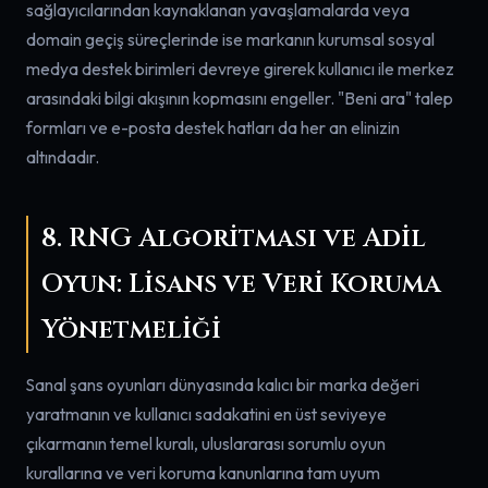
sağlayıcılarından kaynaklanan yavaşlamalarda veya
domain geçiş süreçlerinde ise markanın kurumsal sosyal
medya destek birimleri devreye girerek kullanıcı ile merkez
arasındaki bilgi akışının kopmasını engeller. "Beni ara" talep
formları ve e-posta destek hatları da her an elinizin
altındadır.
8. RNG Algoritması ve Adil
Oyun: Lisans ve Veri Koruma
Yönetmeliği
Sanal şans oyunları dünyasında kalıcı bir marka değeri
yaratmanın ve kullanıcı sadakatini en üst seviyeye
çıkarmanın temel kuralı, uluslararası sorumlu oyun
kurallarına ve veri koruma kanunlarına tam uyum