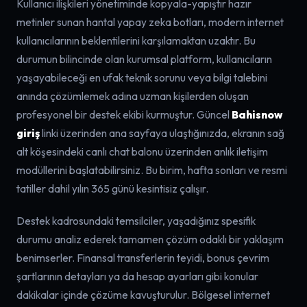
Kullanıcı ilişkileri yönetiminde kopyala-yapıştır hazır
metinler sunan hantal yapay zeka botları, modern internet
kullanıcılarının beklentilerini karşılamaktan uzaktır. Bu
durumun bilincinde olan kurumsal platform, kullanıcıların
yaşayabileceği en ufak teknik sorunu veya bilgi talebini
anında çözümlemek adına uzman kişilerden oluşan
profesyonel bir destek ekibi kurmuştur. Güncel
Bahisnow
giriş
linki üzerinden ana sayfaya ulaştığınızda, ekranın sağ
alt köşesindeki canlı chat balonu üzerinden anlık iletişim
modüllerini başlatabilirsiniz. Bu birim, hafta sonları ve resmi
tatiller dahil yılın 365 günü kesintisiz çalışır.
Destek kadrosundaki temsilciler, yaşadığınız spesifik
durumu analiz ederek tamamen çözüm odaklı bir yaklaşım
benimserler. Finansal transferlerin teyidi, bonus çevrim
şartlarının detayları ya da hesap ayarları gibi konular
dakikalar içinde çözüme kavuşturulur. Bölgesel internet