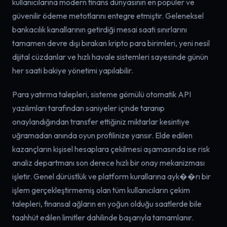
kullanıcılarına modern finans dünyasının en popüler ve
güvenilir ödeme metotlarını entegre etmiştir. Geleneksel
bankacılık kanallarının getirdiği mesai saati sınırlarını
tamamen devre dışı bırakan kripto para birimleri, yeni nesil
dijital cüzdanlar ve hızlı havale sistemleri sayesinde günün
her saati bakiye yönetimi yapılabilir.
Para yatırma talepleri, sisteme gömülü otomatik API
yazılımları tarafından saniyeler içinde taranıp
onaylandığından transfer ettiğiniz miktarlar kesintiye
uğramadan anında oyun profilinize yansır. Elde edilen
kazançların kişisel hesaplara çekilmesi aşamasında ise risk
analiz departmanı son derece hızlı bir onay mekanizması
işletir. Genel dürüstlük ve platform kurallarına ayk��rı bir
işlem gerçekleştirmemiş olan tüm kullanıcıların çekim
talepleri, finansal ağların en yoğun olduğu saatlerde bile
taahhüt edilen limitler dahilinde başarıyla tamamlanır.