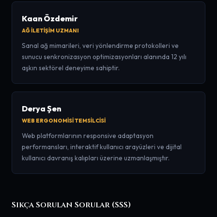
Kaan Özdemir
AĞ İLETIŞIM UZMANI
Sanal ağ mimarileri, veri yönlendirme protokolleri ve
sunucu senkronizasyon optimizasyonları alanında 12 yılı
aşkın sektörel deneyime sahiptir.
Derya Şen
WEB ERGONOMISI TEMSILCISI
Web platformlarının responsive adaptasyon
performansları, interaktif kullanıcı arayüzleri ve dijital
kullanıcı davranış kalıpları üzerine uzmanlaşmıştır.
Sıkça Sorulan Sorular (SSS)