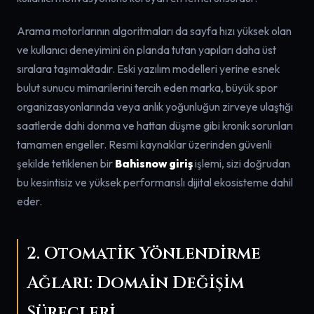
Arama motorlarının algoritmaları da sayfa hızı yüksek olan
ve kullanıcı deneyimini ön planda tutan yapıları daha üst
sıralara taşımaktadır. Eski yazılım modelleri yerine esnek
bulut sunucu mimarilerini tercih eden marka, büyük spor
organizasyonlarında veya anlık yoğunluğun zirveye ulaştığı
saatlerde dahi donma ve hattan düşme gibi kronik sorunları
tamamen engeller. Resmi kaynaklar üzerinden güvenli
şekilde tetiklenen bir
Bahisnow giriş
işlemi, sizi doğrudan
bu kesintisiz ve yüksek performanslı dijital ekosisteme dahil
eder.
2. Otomatik Yönlendirme
Ağları: Domain Değişim
Süreçleri