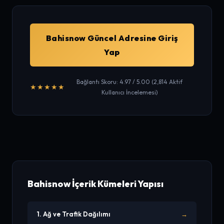
Bahisnow Güncel Adresine Giriş
Yap
Bağlantı Skoru: 4.97 / 5.00 (2,814 Aktif
★★★★★
Kullanıcı İncelemesi)
Bahisnow İçerik Kümeleri Yapısı
1. Ağ ve Trafik Dağılımı
→