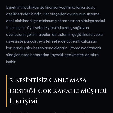
Esnek limit politikası da finansal yapının kullanıcı dostu
özelliklerinden biridir. Her bütçeden oyuncunun sisteme
dahil olabilmesi için minimum yatırım sınırları oldukça makul
tutulmuştur. Aynı şekilde yüksek kazanç sağlayan
oyuncuların çekim talepleri de sistemin güçlü likidite yapısı
sayesinde parçalı veya tek seferde güvenlik kalkanları
korunarak şahsi hesaplarına aktarılır. Otomasyon tabanlı
süreçler insan hatasından kaynaklı gecikmeleri de sıfıra
indirir.
7. Kesintisiz Canlı Masa
Desteği: Çok Kanallı Müşteri
İletişimi