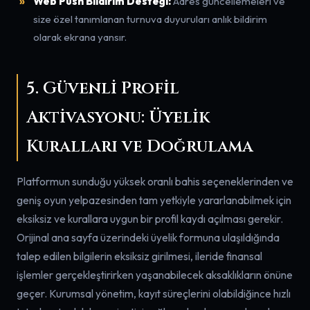
Web Push Bildirim Desteği:
Adres güncellemeleri ve
size özel tanımlanan turnuva duyuruları anlık bildirim
olarak ekrana yansır.
5. Güvenli Profil
Aktivasyonu: Üyelik
Kuralları ve Doğrulama
Platformun sunduğu yüksek oranlı bahis seçeneklerinden ve
geniş oyun yelpazesinden tam yetkiyle yararlanabilmek için
eksiksiz ve kurallara uygun bir profil kaydı açılması gerekir.
Orijinal ana sayfa üzerindeki üyelik formuna ulaşıldığında
talep edilen bilgilerin eksiksiz girilmesi, ileride finansal
işlemler gerçekleştirirken yaşanabilecek aksaklıkların önüne
geçer. Kurumsal yönetim, kayıt süreçlerini olabildiğince hızlı