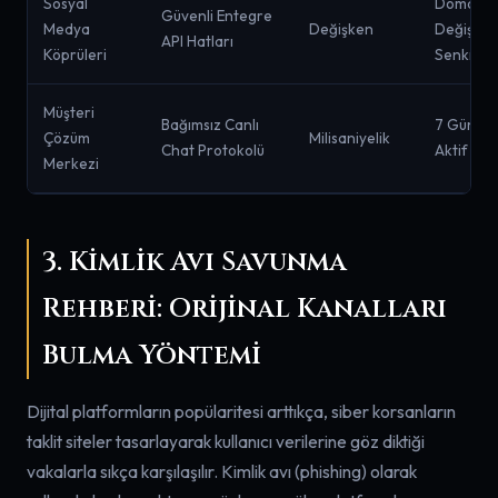
Sosyal
Domain
Güvenli Entegre
Medya
Değişken
Değişimi
API Hatları
Köprüleri
Senkron
Müşteri
Bağımsız Canlı
7 Gün 24
Çözüm
Milisaniyelik
Chat Protokolü
Aktif
Merkezi
3. Kimlik Avı Savunma
Rehberi: Orijinal Kanalları
Bulma Yöntemi
Dijital platformların popülaritesi arttıkça, siber korsanların
taklit siteler tasarlayarak kullanıcı verilerine göz diktiği
vakalarla sıkça karşılaşılır. Kimlik avı (phishing) olarak