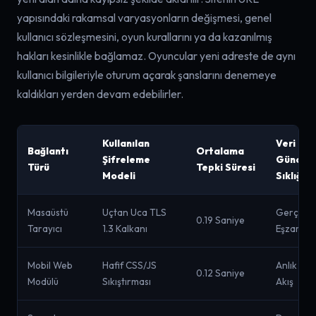
yapısındaki rakamsal varyasyonların değişmesi, genel
kullanıcı sözleşmesini, oyun kurallarını ya da kazanılmış
hakları kesinlikle bağlamaz. Oyuncular yeni adreste de aynı
kullanıcı bilgileriyle oturum açarak şanslarını denemeye
kaldıkları yerden devam edebilirler.
Kullanılan
Veri
Bağlantı
Ortalama
Şifreleme
Güncel
Türü
Tepki Süresi
Modeli
Sıklığı
Masaüstü
Uçtan Uca TLS
Gerçek Z
0.19 Saniye
Tarayıcı
1.3 Kalkanı
Eşzamanl
Mobil Web
Hafif CSS/JS
Anlık Par
0.12 Saniye
Modülü
Sıkıştırması
Akış