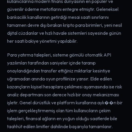
kullanıcılarına modern finans dünyasının en popüler ve
güvenilir ödeme metotlarını entegre etmiştir. Geleneksel
bankacılık kanallarının getirdiği mesai saati sınırlarını
tamamen devre dışı bırakan kripto para birimleri, yeni nesil
dijital cüzdanlar ve hızlı havale sistemleri sayesinde günün
her saati bakiye yönetimi yapılabilir.
Para yatırma talepleri, sisteme gömülü otomatik API
yazılımları tarafından saniyeler içinde taranıp
onaylandığından transfer ettiğiniz miktarlar kesintiye
uğramadan anında oyun profilinize yansır. Elde edilen
kazançların kişisel hesaplara çekilmesi aşamasında ise risk
analiz departmanı son derece hızlı bir onay mekanizması
işletir. Genel dürüstlük ve platform kurallarına ayk��rı bir
işlem gerçekleştirmemiş olan tüm kullanıcıların çekim
talepleri, finansal ağların en yoğun olduğu saatlerde bile
taahhüt edilen limitler dahilinde başarıyla tamamlanır.