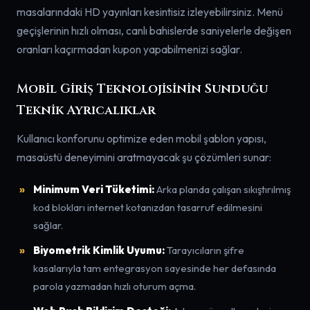
masalarındaki HD yayınları kesintisiz izleyebilirsiniz. Menü
geçişlerinin hızlı olması, canlı bahislerde saniyelerle değişen
oranları kaçırmadan kupon yapabilmenizi sağlar.
Mobil Giriş Teknolojisinin Sunduğu
Teknik Ayrıcalıklar
Kullanıcı konforunu optimize eden mobil şablon yapısı,
masaüstü deneyimini aratmayacak şu çözümleri sunar:
Minimum Veri Tüketimi:
Arka planda çalışan sıkıştırılmış
kod blokları internet kotanızdan tasarruf edilmesini
sağlar.
Biyometrik Kimlik Uyumu:
Tarayıcıların şifre
kasalarıyla tam entegrasyon sayesinde her defasında
parola yazmadan hızlı oturum açma.