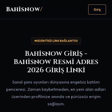
Bahisnow
/
Giriş
KESINTISIZ LINK BAĞLANTISI
Bahisnow Giriş -
Bahisnow Resmi Adres
2026 Giriş Linki
Sanal şans oyunları dünyasına engelsiz katılım
penceresi. Zaman kaybetmeden, en yeni alan adları
üzerinden profilinize anında ve pürüzsüz erişim
sağlayın.