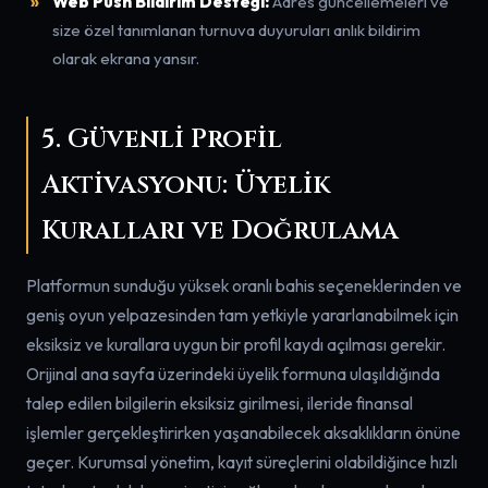
Web Push Bildirim Desteği:
Adres güncellemeleri ve
size özel tanımlanan turnuva duyuruları anlık bildirim
olarak ekrana yansır.
5. Güvenli Profil
Aktivasyonu: Üyelik
Kuralları ve Doğrulama
Platformun sunduğu yüksek oranlı bahis seçeneklerinden ve
geniş oyun yelpazesinden tam yetkiyle yararlanabilmek için
eksiksiz ve kurallara uygun bir profil kaydı açılması gerekir.
Orijinal ana sayfa üzerindeki üyelik formuna ulaşıldığında
talep edilen bilgilerin eksiksiz girilmesi, ileride finansal
işlemler gerçekleştirirken yaşanabilecek aksaklıkların önüne
geçer. Kurumsal yönetim, kayıt süreçlerini olabildiğince hızlı