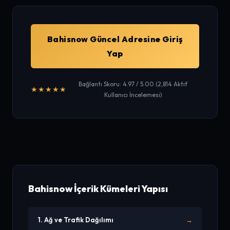
Bahisnow Güncel Adresine Giriş
Yap
Bağlantı Skoru: 4.97 / 5.00 (2,814 Aktif
★★★★★
Kullanıcı İncelemesi)
Bahisnow İçerik Kümeleri Yapısı
1. Ağ ve Trafik Dağılımı
→