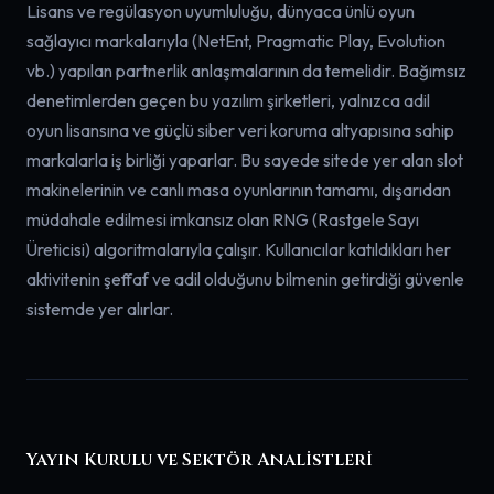
Lisans ve regülasyon uyumluluğu, dünyaca ünlü oyun
sağlayıcı markalarıyla (NetEnt, Pragmatic Play, Evolution
vb.) yapılan partnerlik anlaşmalarının da temelidir. Bağımsız
denetimlerden geçen bu yazılım şirketleri, yalnızca adil
oyun lisansına ve güçlü siber veri koruma altyapısına sahip
markalarla iş birliği yaparlar. Bu sayede sitede yer alan slot
makinelerinin ve canlı masa oyunlarının tamamı, dışarıdan
müdahale edilmesi imkansız olan RNG (Rastgele Sayı
Üreticisi) algoritmalarıyla çalışır. Kullanıcılar katıldıkları her
aktivitenin şeffaf ve adil olduğunu bilmenin getirdiği güvenle
sistemde yer alırlar.
Yayın Kurulu ve Sektör Analistleri