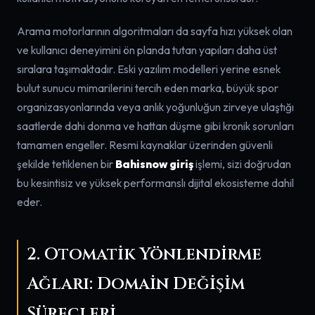
Arama motorlarının algoritmaları da sayfa hızı yüksek olan
ve kullanıcı deneyimini ön planda tutan yapıları daha üst
sıralara taşımaktadır. Eski yazılım modelleri yerine esnek
bulut sunucu mimarilerini tercih eden marka, büyük spor
organizasyonlarında veya anlık yoğunluğun zirveye ulaştığı
saatlerde dahi donma ve hattan düşme gibi kronik sorunları
tamamen engeller. Resmi kaynaklar üzerinden güvenli
şekilde tetiklenen bir
Bahisnow giriş
işlemi, sizi doğrudan
bu kesintisiz ve yüksek performanslı dijital ekosisteme dahil
eder.
2. Otomatik Yönlendirme
Ağları: Domain Değişim
Süreçleri