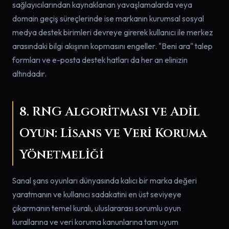
sağlayıcılarından kaynaklanan yavaşlamalarda veya
domain geçiş süreçlerinde ise markanın kurumsal sosyal
medya destek birimleri devreye girerek kullanıcı ile merkez
arasındaki bilgi akışının kopmasını engeller. "Beni ara" talep
formları ve e-posta destek hatları da her an elinizin
altındadır.
8. RNG Algoritması ve Adil
Oyun: Lisans ve Veri Koruma
Yönetmeliği
Sanal şans oyunları dünyasında kalıcı bir marka değeri
yaratmanın ve kullanıcı sadakatini en üst seviyeye
çıkarmanın temel kuralı, uluslararası sorumlu oyun
kurallarına ve veri koruma kanunlarına tam uyum