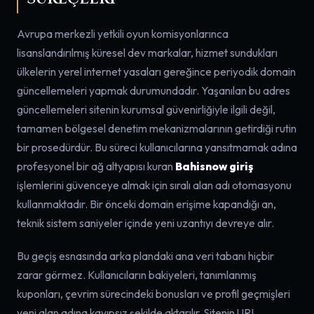
Avrupa merkezli yetkili oyun komisyonlarınca
lisanslandırılmış küresel dev markalar, hizmet sundukları
ülkelerin yerel internet yasaları gereğince periyodik domain
güncellemeleri yapmak durumundadır. Yaşanılan bu adres
güncellemeleri sitenin kurumsal güvenirliğiyle ilgili değil,
tamamen bölgesel denetim mekanizmalarının getirdiği rutin
bir prosedürdür. Bu süreci kullanıcılarına yansıtmamak adına
profesyonel bir ağ altyapısı kuran
Bahisnow giriş
işlemlerini güvenceye almak için sıralı alan adı otomasyonu
kullanmaktadır. Bir önceki domain erişime kapandığı an,
teknik sistem saniyeler içinde yeni uzantıyı devreye alır.
Bu geçiş esnasında arka plandaki ana veri tabanı hiçbir
zarar görmez. Kullanıcıların bakiyeleri, tanımlanmış
kuponları, çevrim sürecindeki bonusları ve profil geçmişleri
yeni alan adına kayıpsız şekilde aktarılır. Sitenin URL