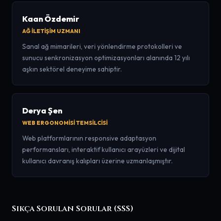
Kaan Özdemir
AĞ İLETIŞIM UZMANI
Sanal ağ mimarileri, veri yönlendirme protokolleri ve
sunucu senkronizasyon optimizasyonları alanında 12 yılı
aşkın sektörel deneyime sahiptir.
Derya Şen
WEB ERGONOMISI TEMSILCISI
Web platformlarının responsive adaptasyon
performansları, interaktif kullanıcı arayüzleri ve dijital
kullanıcı davranış kalıpları üzerine uzmanlaşmıştır.
Sıkça Sorulan Sorular (SSS)