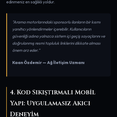
edinmeniz en sağlıklı yoldur.
"Arama motorlarındaki sponsorlu ilanların bir kısmı
yanıltıcı yönlendirmeler içerebilir. Kullanıcıların
güvenliği adına yalnızca sistem içi geçiş sayaçlarını ve
doğrulanmış resmi topluluk linklerini dikkate alması
önem arz eder."
Kaan Özdemir — Ağ İletişim Uzmanı
4. Kod Sıkıştırmalı Mobil
Yapı: Uygulamasız Akıcı
Deneyim