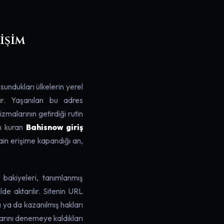
işim
sundukları ülkelerin yerel
ır. Yaşanılan bu adres
zmalarının getirdiği rutin
sı kuran
Bahisnow giriş
ain erişime kapandığı an,
bakiyeleri, tanımlanmış
de aktarılır. Sitenin URL
ı ya da kazanılmış hakları
larını denemeye kaldıkları