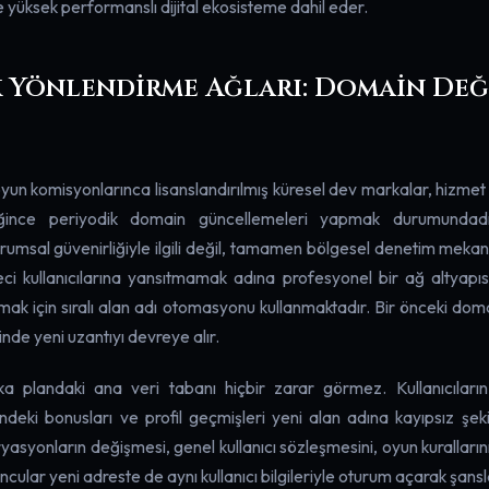
 yüksek performanslı dijital ekosisteme dahil eder.
k Yönlendirme Ağları: Domain Değ
yun komisyonlarınca lisanslandırılmış küresel dev markalar, hizmet 
eğince periyodik domain güncellemeleri yapmak durumundad
rumsal güvenirliğiyle ilgili değil, tamamen bölgesel denetim mekani
eci kullanıcılarına yansıtmamak adına profesyonel bir ağ altyapı
mak için sıralı alan adı otomasyonu kullanmaktadır. Bir önceki dom
inde yeni uzantıyı devreye alır.
a plandaki ana veri tabanı hiçbir zarar görmez. Kullanıcıların 
ndeki bonusları ve profil geçmişleri yeni alan adına kayıpsız şekil
asyonların değişmesi, genel kullanıcı sözleşmesini, oyun kuralların
cular yeni adreste de aynı kullanıcı bilgileriyle oturum açarak şans