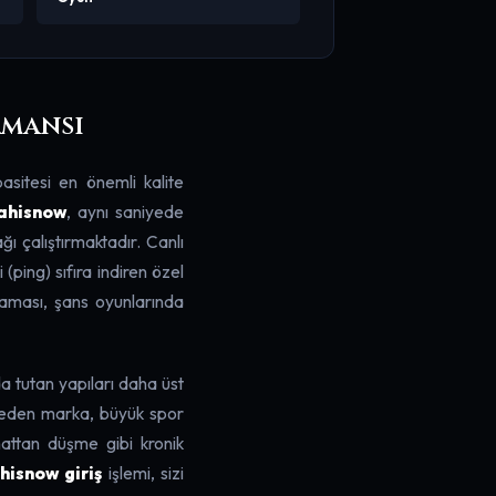
rmansı
asitesi en önemli kalite
ahisnow
, aynı saniyede
ğı çalıştırmaktadır. Canlı
(ping) sıfıra indiren özel
nmaması, şans oyunlarında
a tutan yapıları daha üst
ih eden marka, büyük spor
attan düşme gibi kronik
hisnow giriş
işlemi, sizi