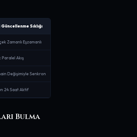
i Güncellenme Sıklığı
çek Zamanlı Eşzamanlı
k Paralel Akış
ain Değişimiyle Senkron
n 24 Saat Aktif
ları Bulma