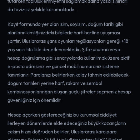
tutarken topluluk emniyetini sağlamak adına yasal sınırları
da tavizsiz şekilde korumaktadır.
Kayıt formunda yer alan isim, soyisim, doğum tarihi gibi
alanların kimliğinizdeki bilgilerle harfi harfine uyuşması
şarttır. Uluslararası şans oyunları regülasyonları gereği +18
yaş sınırı titizlikle denetlenmektedir. Şifre unutma veya
hesap doğrulama gibi senaryolarda kullanılmak üzere aktif
e-posta adresiniz ve güncel mobil numaranız sisteme
tanımlanır. Parolanızı belirlerken kolay tahmin edilebilecek
doğum tarihleri yerine harf, rakam ve sembol
kombinasyonlarından oluşan güçlü şifreler seçmeniz hesap
güvenliğiniz için önemlidir.
Hesap açarken göstereceğiniz bu kurumsal ciddiyet,
ilerleyen dönemlerde elde edeceğiniz büyük kazançların
çekim hızını doğrudan belirler. Uluslararası kara para
aklamayı önleme (AML) ve kullanıcını tanı (KYC) ilkeleri