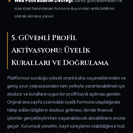
Web Push Bildirim Desteği:
Adres güncellemeleri ve
size özel tanımlanan turnuva duyuruları anlık bildirim
olarak ekrana yansır.
5. Güvenli Profil
Aktivasyonu: Üyelik
Kuralları ve Doğrulama
Platformun sunduğu yüksek oranlı bahis seçeneklerinden ve
geniş oyun yelpazesinden tam yetkiyle yararlanabilmek için
eksiksiz ve kurallara uygun bir profil kaydı açılması gerekir.
Orijinal ana sayfa üzerindeki üyelik formuna ulaşıldığında
talep edilen bilgilerin eksiksiz girilmesi, ileride finansal
işlemler gerçekleştirirken yaşanabilecek aksaklıkların önüne
geçer. Kurumsal yönetim, kayıt süreçlerini olabildiğince hızlı