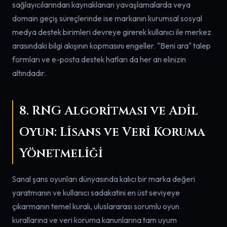
sağlayıcılarından kaynaklanan yavaşlamalarda veya
domain geçiş süreçlerinde ise markanın kurumsal sosyal
medya destek birimleri devreye girerek kullanıcı ile merkez
arasındaki bilgi akışının kopmasını engeller. "Beni ara" talep
formları ve e-posta destek hatları da her an elinizin
altındadır.
8. RNG Algoritması ve Adil
Oyun: Lisans ve Veri Koruma
Yönetmeliği
Sanal şans oyunları dünyasında kalıcı bir marka değeri
yaratmanın ve kullanıcı sadakatini en üst seviyeye
çıkarmanın temel kuralı, uluslararası sorumlu oyun
kurallarına ve veri koruma kanunlarına tam uyum