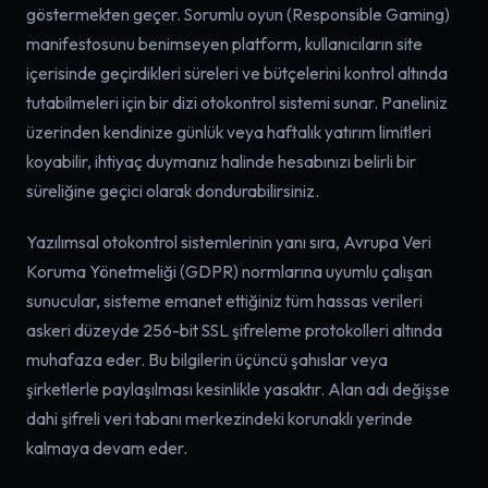
göstermekten geçer. Sorumlu oyun (Responsible Gaming)
manifestosunu benimseyen platform, kullanıcıların site
içerisinde geçirdikleri süreleri ve bütçelerini kontrol altında
tutabilmeleri için bir dizi otokontrol sistemi sunar. Paneliniz
üzerinden kendinize günlük veya haftalık yatırım limitleri
koyabilir, ihtiyaç duymanız halinde hesabınızı belirli bir
süreliğine geçici olarak dondurabilirsiniz.
Yazılımsal otokontrol sistemlerinin yanı sıra, Avrupa Veri
Koruma Yönetmeliği (GDPR) normlarına uyumlu çalışan
sunucular, sisteme emanet ettiğiniz tüm hassas verileri
askeri düzeyde 256-bit SSL şifreleme protokolleri altında
muhafaza eder. Bu bilgilerin üçüncü şahıslar veya
şirketlerle paylaşılması kesinlikle yasaktır. Alan adı değişse
dahi şifreli veri tabanı merkezindeki korunaklı yerinde
kalmaya devam eder.