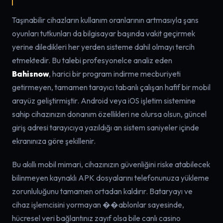
Taşınabilir cihazların kullanım oranlarının artmasıyla şans
oyunları tutkunları da bilgisayar başında vakit geçirmek
yerine diledikleri her yerden sisteme dahil olmayı tercih
etmektedir. Bu talebi profesyonelce analiz eden
Bahisnow
, harici bir program indirme mecburiyeti
getirmeyen, tamamen tarayıcı tabanlı çalışan hafif bir mobil
arayüz geliştirmiştir. Android veya iOS işletim sistemine
sahip cihazınızın donanım özellikleri ne olursa olsun, güncel
giriş adresi tarayıcıya yazıldığı an sistem saniyeler içinde
ekranınıza göre şekillenir.
Bu akıllı mobil mimari, cihazınızın güvenliğini riske atabilecek
bilinmeyen kaynaklı APK dosyalarını telefonunuza yükleme
zorunluluğunu tamamen ortadan kaldırır. Bataryayı ve
cihaz işlemcisini yormayan ��ablonlar sayesinde,
hücresel veri bağlantınız zayıf olsa bile canlı casino