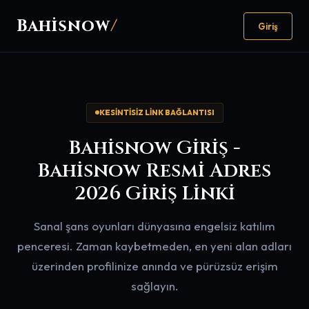
Bahisnow
/
Giriş
KESINTISIZ LINK BAĞLANTISI
Bahisnow Giriş -
Bahisnow Resmi Adres
2026 Giriş Linki
Sanal şans oyunları dünyasına engelsiz katılım
penceresi. Zaman kaybetmeden, en yeni alan adları
üzerinden profilinize anında ve pürüzsüz erişim
sağlayın.