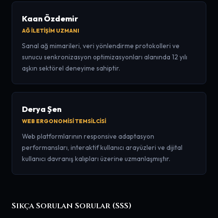
Kaan Özdemir
AĞ İLETIŞIM UZMANI
Sanal ağ mimarileri, veri yönlendirme protokolleri ve
sunucu senkronizasyon optimizasyonları alanında 12 yılı
aşkın sektörel deneyime sahiptir.
Derya Şen
WEB ERGONOMISI TEMSILCISI
Web platformlarının responsive adaptasyon
performansları, interaktif kullanıcı arayüzleri ve dijital
kullanıcı davranış kalıpları üzerine uzmanlaşmıştır.
Sıkça Sorulan Sorular (SSS)