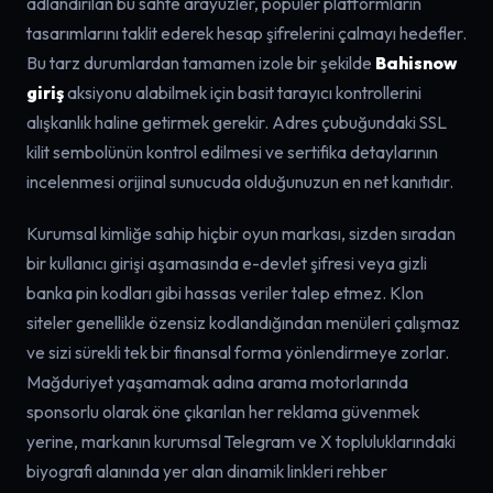
adlandırılan bu sahte arayüzler, popüler platformların
tasarımlarını taklit ederek hesap şifrelerini çalmayı hedefler.
Bu tarz durumlardan tamamen izole bir şekilde
Bahisnow
giriş
aksiyonu alabilmek için basit tarayıcı kontrollerini
alışkanlık haline getirmek gerekir. Adres çubuğundaki SSL
kilit sembolünün kontrol edilmesi ve sertifika detaylarının
incelenmesi orijinal sunucuda olduğunuzun en net kanıtıdır.
Kurumsal kimliğe sahip hiçbir oyun markası, sizden sıradan
bir kullanıcı girişi aşamasında e-devlet şifresi veya gizli
banka pin kodları gibi hassas veriler talep etmez. Klon
siteler genellikle özensiz kodlandığından menüleri çalışmaz
ve sizi sürekli tek bir finansal forma yönlendirmeye zorlar.
Mağduriyet yaşamamak adına arama motorlarında
sponsorlu olarak öne çıkarılan her reklama güvenmek
yerine, markanın kurumsal Telegram ve X topluluklarındaki
biyografi alanında yer alan dinamik linkleri rehber