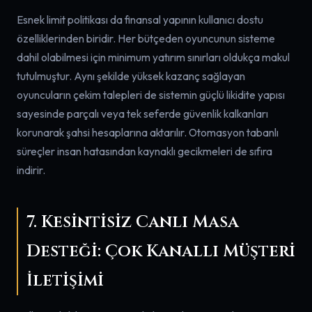
Esnek limit politikası da finansal yapının kullanıcı dostu
özelliklerinden biridir. Her bütçeden oyuncunun sisteme
dahil olabilmesi için minimum yatırım sınırları oldukça makul
tutulmuştur. Aynı şekilde yüksek kazanç sağlayan
oyuncuların çekim talepleri de sistemin güçlü likidite yapısı
sayesinde parçalı veya tek seferde güvenlik kalkanları
korunarak şahsi hesaplarına aktarılır. Otomasyon tabanlı
süreçler insan hatasından kaynaklı gecikmeleri de sıfıra
indirir.
7. Kesintisiz Canlı Masa
Desteği: Çok Kanallı Müşteri
İletişimi