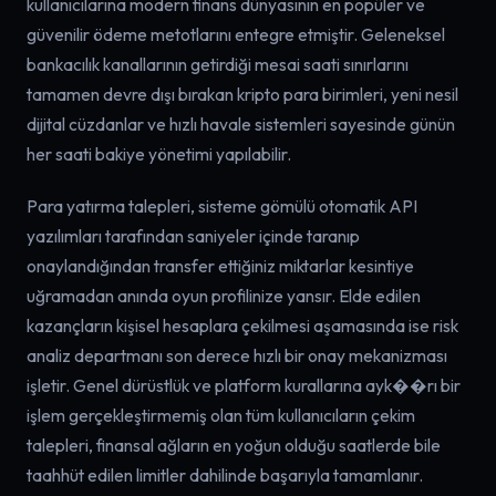
kullanıcılarına modern finans dünyasının en popüler ve
güvenilir ödeme metotlarını entegre etmiştir. Geleneksel
bankacılık kanallarının getirdiği mesai saati sınırlarını
tamamen devre dışı bırakan kripto para birimleri, yeni nesil
dijital cüzdanlar ve hızlı havale sistemleri sayesinde günün
her saati bakiye yönetimi yapılabilir.
Para yatırma talepleri, sisteme gömülü otomatik API
yazılımları tarafından saniyeler içinde taranıp
onaylandığından transfer ettiğiniz miktarlar kesintiye
uğramadan anında oyun profilinize yansır. Elde edilen
kazançların kişisel hesaplara çekilmesi aşamasında ise risk
analiz departmanı son derece hızlı bir onay mekanizması
işletir. Genel dürüstlük ve platform kurallarına ayk��rı bir
işlem gerçekleştirmemiş olan tüm kullanıcıların çekim
talepleri, finansal ağların en yoğun olduğu saatlerde bile
taahhüt edilen limitler dahilinde başarıyla tamamlanır.